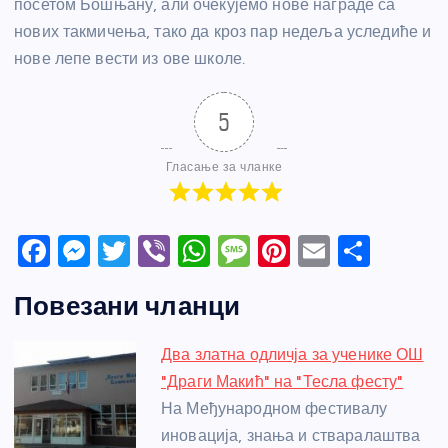
посетом Бошњану, али очекујемо нове награде са
нових такмичења, тако да кроз пар недеља уследиће и
нове лепе вести из ове школе.
5
Гласање за чланке
F
M
T
Vi
W
M
Pi
E
S
a
e
w
b
h
e
nt
m
h
Повезани чланци
c
ss
itt
er
at
ss
er
ail
ar
e
e
er
s
a
e
e
Два златна одличја за ученике ОШ
b
n
A
g
st
"Драги Макић" на "Тесла фесту"
o
g
p
e
На Међународном фестивалу
o
er
p
иновација, знања и стваралаштва