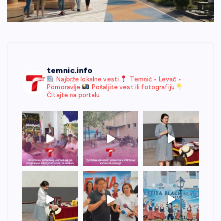
temnic.info
Najbrže lokalne vesti
Temnić • Levač •
Pomoravlje
Pošaljite vest ili fotografiju
Čitajte na portalu