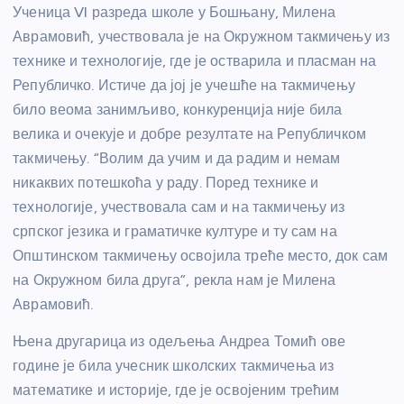
Ученица VI разреда школе у Бошњану, Милена
Аврамовић, учествовала је на Окружном такмичењу из
технике и технологије, где је остварила и пласман на
Републичко. Истиче да јој је учешће на такмичењу
било веома занимљиво, конкуренција није била
велика и очекује и добре резултате на Републичком
такмичењу. “Волим да учим и да радим и немам
никаквих потешкоћа у раду. Поред технике и
технологије, учествовала сам и на такмичењу из
српског језика и граматичке културе и ту сам на
Општинском такмичењу освојила треће место, док сам
на Окружном била друга”, рекла нам је Милена
Аврамовић.
Њена другарица из одељења Андреа Томић ове
године је била учесник школских такмичења из
математике и историје, где је освојеним трећим