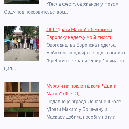
"Тесла фест", одржаном у Новом
k
Саду под покровитељством…
ОШ "Драги Макић" обележила
Европску недељу мобилности
Овогодишња Европска недеља
мобилности одвија се под слоганом
"Крећимо се квалитетније" и има за
циљ…
Мурали на поклон школи "Драги
Макић" (ФОТО)
Недавно је зграда Основне школе
"Драги Макић" у Бошњану и
Маскару добила посебну ноту и…