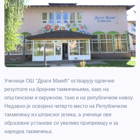
Ученици ОШ “Драги Макић” остварују одличне
резултате на бројним такмичењима, како на
општинском и окружном, тако и на републичком нивоу.
Недавно је освојено четврто место на Републичком
такмичењу из шпанског језика, а ученици ове
образовне установе се увелико припремају и за
наредна такмичења.