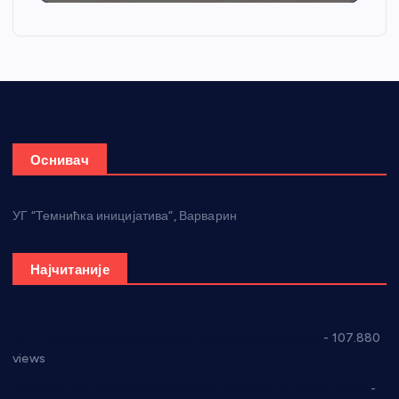
Оснивач
УГ “Темнићка иницијатива”, Варварин
Најчитаније
СНС: Осуда говора мржње и насиља над женама
- 107.880
views
Планска искључења електричне енергије за 27.07.2022.
-