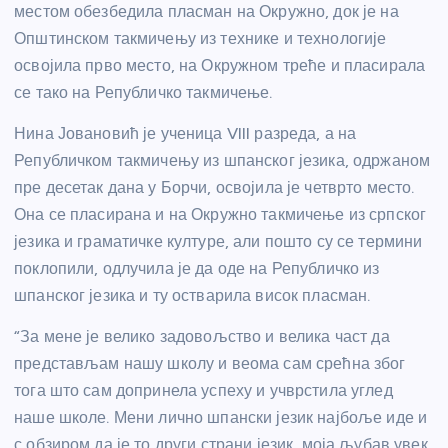
местом обезбедила пласман на Окружно, док је на
Општинском такмичењу из технике и технологије
освојила прво место, на Окружном треће и пласирала
се тако на Републичко такмичење.
Нина Јовановић је ученица VIII разреда, а на
Републичком такмичењу из шпанског језика, одржаном
пре десетак дана у Борчи, освојила је четврто место.
Она се пласирана и на Окружно такмичење из српског
језика и граматичке културе, али пошто су се термини
поклопили, одлучила је да оде на Републичко из
шпанског језика и ту остварила висок пласман.
“За мене је велико задовољство и велика част да
представљам нашу школу и веома сам срећна због
тога што сам допринела успеху и учврстила углед
наше школе. Мени лично шпански језик најбоље иде и
с обзиром да је то други страни језик, моја љубав увек