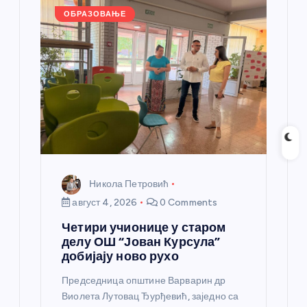
л
ОБРАЗОВАЊЕ
а
н
к
а
Никола Петровић
август 4, 2026
0 Comments
Четири учионице у старом
делу ОШ “Јован Курсула”
добијају ново рухо
Председница општине Варварин др
Виолета Лутовац Ђурђевић, заједно са