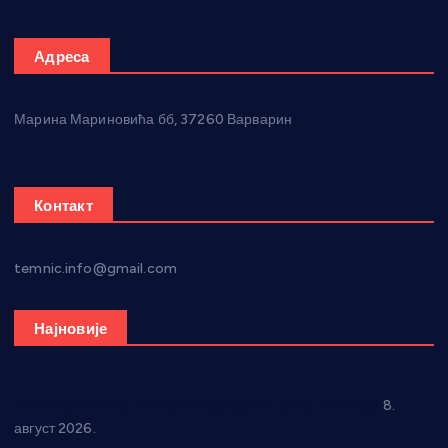
Адреса
Марина Мариновића бб, 37260 Варварин
Контакт
temnic.info@gmail.com
Најновије
“Долина Бачине” кренула у уређење кутка за младе
8.
август 2026.