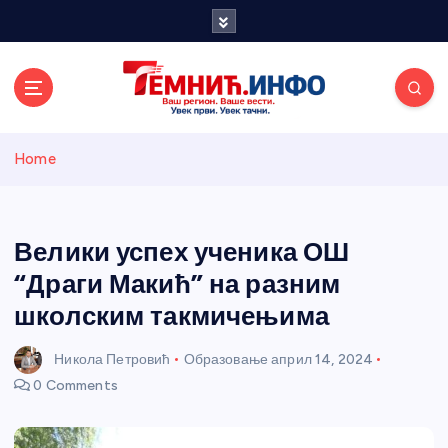
S
k
i
p
t
o
Темнићки
c
Home
o
n
информативн
t
e
Велики успех ученика ОШ
и портал
n
“Драги Макић” на разним
t
школским такмичењима
Никола Петровић
Образовање
април 14, 2024
0 Comments