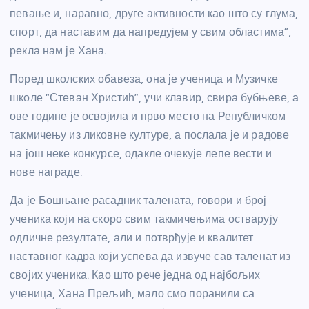
певање и, наравно, друге активности као што су глума,
спорт, да наставим да напредујем у свим областима”,
рекла нам је Хана.
Поред школских обавеза, она је ученица и Музичке
школе “Стеван Христић”, учи клавир, свира бубњеве, а
ове године је освојила и прво место на Републичком
такмичењу из ликовне културе, а послала је и радове
на још неке конкурсе, одакле очекује лепе вести и
нове награде.
Да је Бошњане расадник талената, говори и број
ученика који на скоро свим такмичењима остварују
одличне резултате, али и потврђује и квалитет
наставног кадра који успева да извуче сав таленат из
својих ученика. Као што рече једна од најбољих
ученица, Хана Прељић, мало смо поранили са