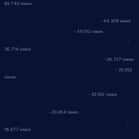
85.740 views
Горан Макрагић директор, Ђорђе Бајић спортски
директор новог прволигаша из Варварина
- 44.308 views
Цене на крушевачким пијацама
- 39.012 views
Планска искључења електричне енергије за 19.05.2021.
-
36.714 views
Реконструкција хотела “Плажа” у Варварину
- 26.727 views
Апел за помоћ породици Марковић из Варварина
- 25.552
views
Саопштење и демант Дома здравља “Др Властимир
Годић” на текст који кружи фејсбуком
- 22.182 views
Јелена Вујић-Обрадовић представник Александровца у
Парламенту Србије
- 20.264 views
Откривена илегална штампарија новца код Варварина
-
18.877 views