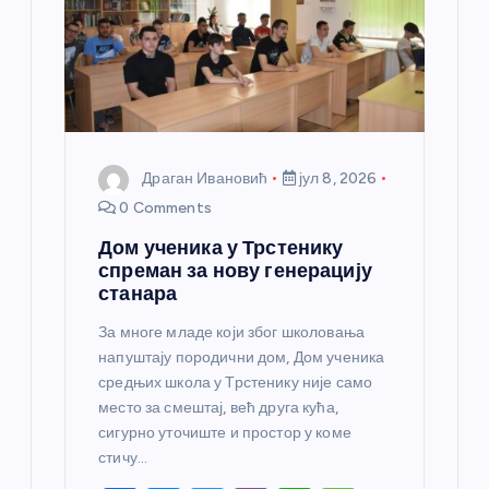
Драган Ивановић
јул 8, 2026
0 Comments
Дом ученика у Трстенику
спреман за нову генерацију
станара
За многе младе који због школовања
напуштају породични дом, Дом ученика
средњих школа у Трстенику није само
место за смештај, већ друга кућа,
сигурно уточиште и простор у коме
стичу…