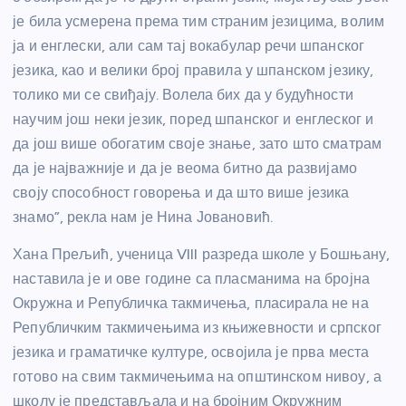
је била усмерена према тим страним језицима, волим
ја и енглески, али сам тај вокабулар речи шпанског
језика, као и велики број правила у шпанском језику,
толико ми се свиђају. Волела бих да у будућности
научим још неки језик, поред шпанског и енглеског и
да још више обогатим своје знање, зато што сматрам
да је најважније и да је веома битно да развијамо
своју способност говорења и да што више језика
знамо”, рекла нам је Нина Јовановић.
Хана Прељић, ученица VIII разреда школе у Бошњану,
наставила је и ове године са пласманима на бројна
Окружна и Републичка такмичења, пласирала не на
Републичким такмичењима из књижевности и српског
језика и граматичке културе, освојила је прва места
готово на свим такмичењима на општинском нивоу, а
школу је представљала и на бројним Окружним