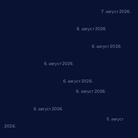
Општина Ћићевац наставља да подржава предузетнике:
10 нових субвенција за самозапошљавање
7. август 2026.
Вражогрнци чувају традицију: “Михољски сусрети села”
уз спортска надметања и забаву
6. август 2026.
Варварин подржао 25 нових предузетника: За
самозапошљавање по 380.000 динара
6. август 2026.
“Трстеник на Морави” од 10. до 16. августа: Богат програм
за све генерације
6. август 2026.
“Да се ради и гради по твом”: Трстеник улаже 4 милиона
динара у пројекте грађана
6. август 2026.
In memoriam: Тања Вилотијевић
6. август 2026.
Даница Петровић оживљава лик и дело Десанке
Максимовић
6. август 2026.
Александровац спреман за 61. “Жупску бербу”
5. август
2026.