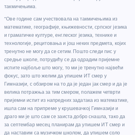
такмичењима.
“Ове године сам учествовала на такмичењима из
математике, географије, књижевности, српског језика
и граматичке културе, енглеског језика, технике и
технологије, рецитовања и још неких предмета, којих
тренутно не могу да се сетим. Пошто следи пис у
средње школе, потрудићу се да одрадим пријемне
испите најбоље што могу, то ми је тренутно највећи
фокус, зато што желим да упишем ИТ смер у
Гимназији, с обзиром на то да је један јак смер и да је
велика потражња за тим смером, полажем четврти
пријемни испит из напредних задатака из математике,
ишла сам на припреме у крушевачкој Гимназији и
драго ми је што сам се заиста добро снашла, тако да
за септембар месец планирам да упишем ИТ смер и
да наставим са музичком школом, да упишем соло