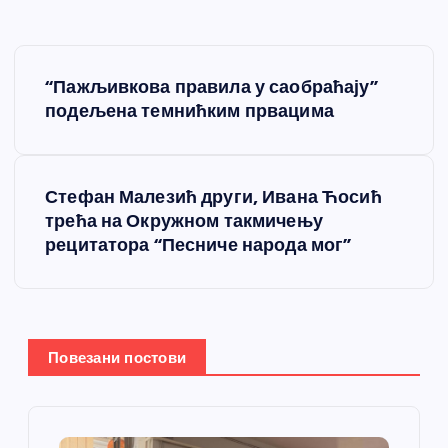
К
“Пажљивкова правила у саобраћају”
р
подељена темнићким првацима
е
Стефан Малезић други, Ивана Ћосић
т
трећа на Окружном такмичењу
рецитатора “Песниче народа мог”
а
њ
е
Повезани постови
ч