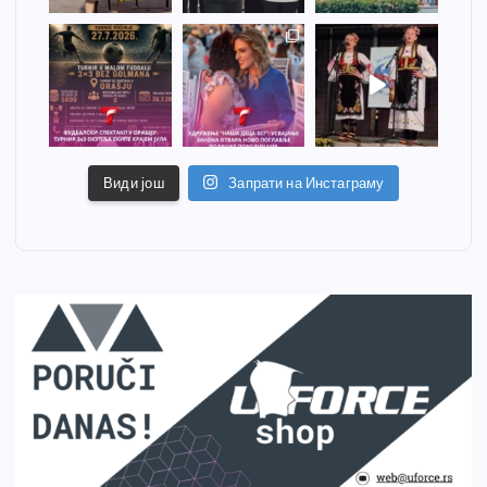
Види још
Запрати на Инстаграму