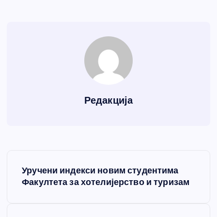
Редакција
К
Уручени индекси новим студентима
р
Факултета за хотелијерство и туризам
е