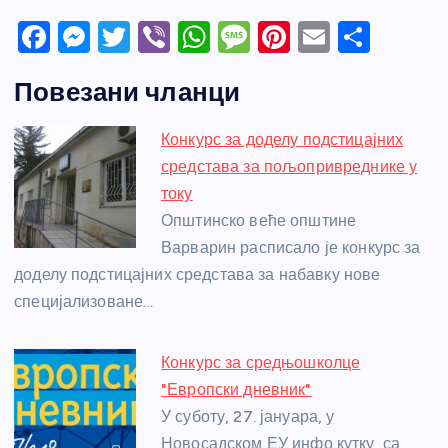
F
M
T
Vi
W
M
Pi
E
S
a
e
w
b
h
e
nt
m
h
Повезани чланци
c
ss
itt
er
at
ss
er
ail
ar
e
e
er
s
a
e
e
Конкурс за доделу подстицајних
b
n
A
g
st
средстава за пољопривреднике у
o
g
p
e
току
o
er
p
Општинско веће општине
Варварин расписало је конкурс за
k
доделу подстицајних средстава за набавку нове
специјализоване…
Конкурс за средњошколце
"Европски дневник"
У суботу, 27. јануара, у
Новосадском ЕУ инфо кутку, са