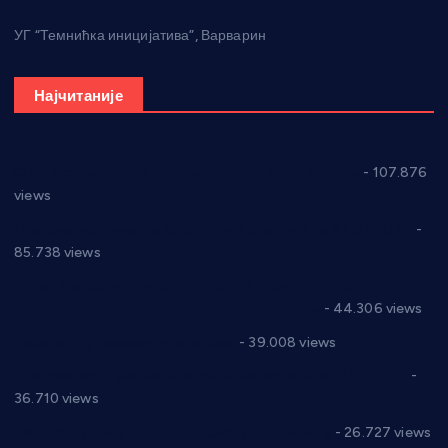
УГ “Темнићка иницијатива”, Варварин
Најчитаније
СНС: Осуда говора мржње и насиља над женама
- 107.876
views
Планска искључења електричне енергије за 27.07.2022.
-
85.738 views
Горан Макрагић директор, Ђорђе Бајић спортски
директор новог прволигаша из Варварина
- 44.306 views
Цене на крушевачким пијацама
- 39.008 views
Планска искључења електричне енергије за 19.05.2021.
-
36.710 views
Реконструкција хотела “Плажа” у Варварину
- 26.727 views