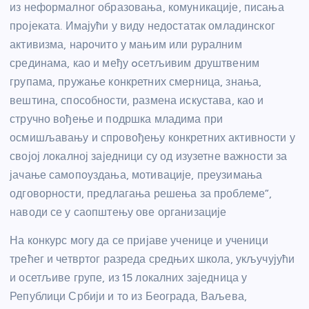
из неформалног образовања, комуникације, писања
пројеката. Имајући у виду недостатак омладинског
активизма, нарочито у мањим или руралним
срединама, као и међу oсетљивим друштвеним
групама, пружање конкретних смерница, знања,
вештина, способности, размена искустава, као и
стручно вођење и подршка младима при
осмишљавању и спровођењу конкретних активности у
својој локалној заједници су од изузетне важности за
јачање самопоуздања, мотивације, преузимања
одговорности, предлагања решења за проблеме”,
наводи се у саопштењу ове организације
На конкурс могу да се пријаве ученице и ученици
трећег и четвртог разреда средњих школа, укључујући
и осетљиве групе, из 15 локалних заједница у
Републици Србији и то из Београда, Ваљева,