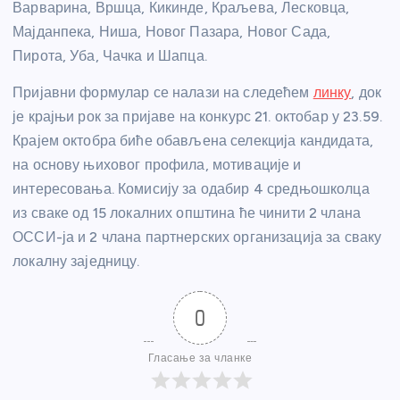
Варварина, Вршца, Кикинде, Краљева, Лесковца,
Мајданпека, Ниша, Новог Пазара, Новог Сада,
Пирота, Уба, Чачка и Шапца.
Пријавни формулар се налази на следећем
линку
, док
је крајњи рок за пријаве на конкурс 21. октобар у 23.59.
Крајем октобра биће обављена селекција кандидата,
на основу њиховог профила, мотивације и
интересовања. Комисију за одабир 4 средњошколца
из сваке од 15 локалних општина ће чинити 2 члана
ОССИ-ја и 2 члана партнерских организација за сваку
локалну заједницу.
0
Гласање за чланке