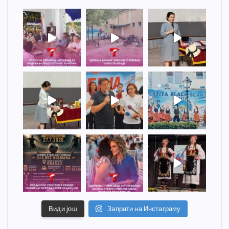
Види још
Запрати на Инстаграму