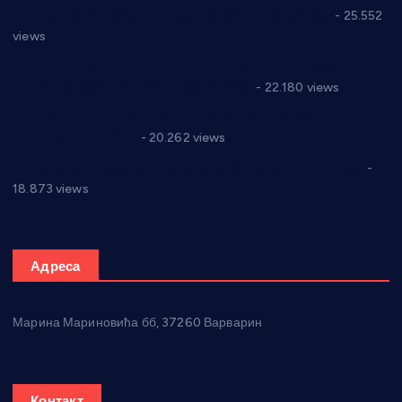
Апел за помоћ породици Марковић из Варварина
- 25.552
views
Саопштење и демант Дома здравља “Др Властимир
Годић” на текст који кружи фејсбуком
- 22.180 views
Јелена Вујић-Обрадовић представник Александровца у
Парламенту Србије
- 20.262 views
Откривена илегална штампарија новца код Варварина
-
18.873 views
Адреса
Марина Мариновића бб, 37260 Варварин
Контакт