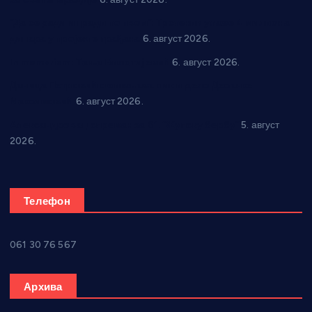
“Да се ради и гради по твом”: Трстеник улаже 4 милиона
динара у пројекте грађана
6. август 2026.
In memoriam: Тања Вилотијевић
6. август 2026.
Даница Петровић оживљава лик и дело Десанке
Максимовић
6. август 2026.
Александровац спреман за 61. “Жупску бербу”
5. август
2026.
Телефон
061 30 76 567
Архива