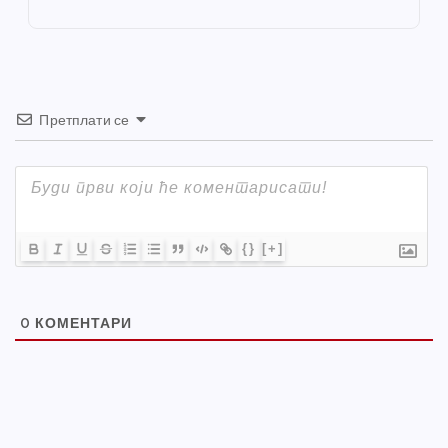
k
Претплати се
{}
[+]
0
КОМЕНТАРИ