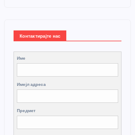
Контактирајте нас
Име
Имејл адреса
Предмет