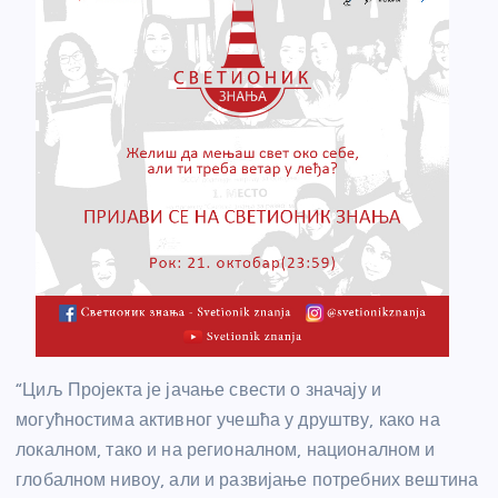
“Циљ Пројекта је јачање свести о значају и
могућностима активног учешћа у друштву, како на
локалном, тако и на регионалном, националном и
глобалном нивоу, али и развијање потребних вештина