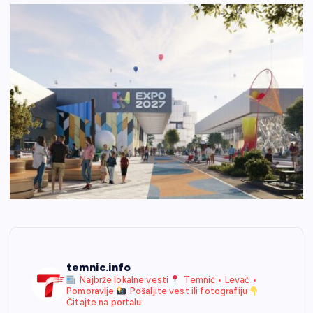
temnic.info
Najbrže lokalne vesti
Temnić • Levač •
Pomoravlje
Pošaljite vest ili fotografiju
Čitajte na portalu