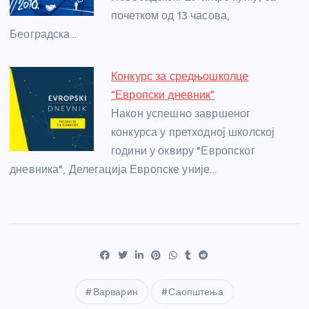
почетком од 13 часова,
Београдска…
Конкурс за средњошколце
“Европски дневник”
Након успешно завршеног
конкурса у претходној школској
години у оквиру "Европског
дневника", Делегација Европске уније…
Варварин
Саопштења