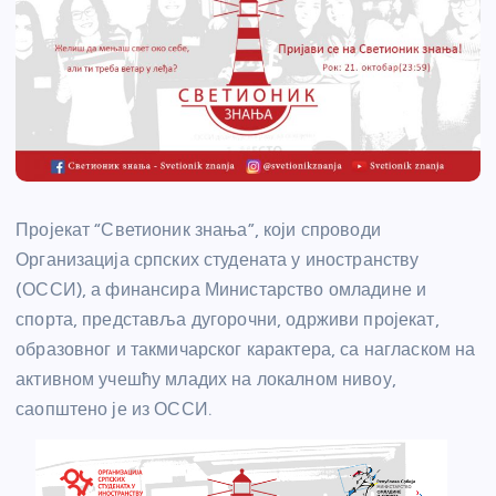
Пројекат “Светионик знања”, који спроводи
Организација српских студената у иностранству
(ОССИ), а финансира Министарство омладине и
спорта, представља дугорочни, одрживи пројекат,
образовног и такмичарског карактера, са нагласком на
активном учешћу младих на локалном нивоу,
саопштено је из ОССИ.