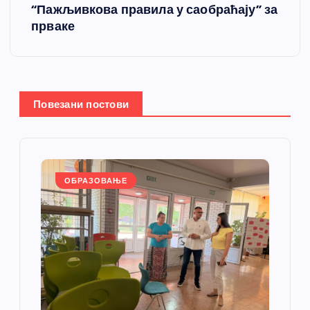
“Пажљивкова правила у саобраћају” за
т
прваке
а
њ
Повезани постови
е
ч
л
ОБРАЗОВАЊЕ
а
н
к