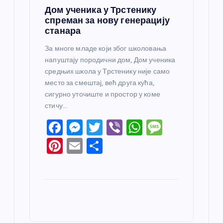
Дом ученика у Трстенику
спреман за нову генерацију
станара
За многе младе који због школовања
напуштају породични дом, Дом ученика
средњих школа у Трстенику није само
место за смештај, већ друга кућа,
сигурно уточиште и простор у коме
стичу…
F
M
T
Vi
W
M
a
e
w
b
h
e
Pi
E
S
c
ss
itt
er
at
ss
nt
m
h
e
e
er
s
a
er
ail
ar
b
n
A
g
e
e
o
g
p
e
st
o
er
p