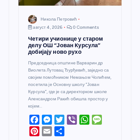
а
Никола Петровић
август 4, 2026
0 Comments
Четири учионице у старом
делу ОШ “Јован Курсула”
добијају ново рухо
Председница општине Варварин др
Виолета Лутовац Ђурђевић, заједно са
својим помоћником Немањом Чолићем,
посетила је Основну школу “Јован
Курсула”, где је са директорком школе
Александром Ракић обишла простор у
којем…
F
M
T
Vi
W
M
a
e
w
b
h
e
Pi
E
S
c
ss
itt
er
at
ss