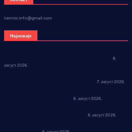
temnic.info@gmail.com
Најновије
“Долина Бачине” кренула у уређење кутка за младе
8.
август 2026.
Општина Ћићевац наставља да подржава предузетнике:
10 нових субвенција за самозапошљавање
7. август 2026.
Вражогрнци чувају традицију: “Михољски сусрети села”
уз спортска надметања и забаву
6. август 2026.
Варварин подржао 25 нових предузетника: За
самозапошљавање по 380.000 динара
6. август 2026.
“Трстеник на Морави” од 10. до 16. августа: Богат програм
за све генерације
6. август 2026.