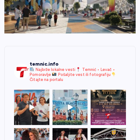
temnic.info
Najbrže lokalne vesti
Temnić • Levač •
Pomoravlje
Pošaljite vest ili fotografiju
Čitajte na portalu