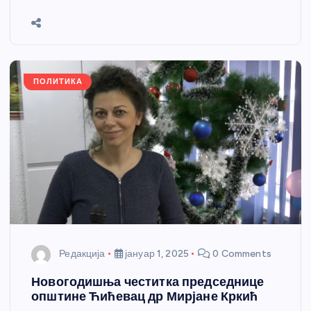
b
n
A
g
st
e
o
g
p
e
o
er
p
k
ПОЛИТИКА
Редакција
јануар 1, 2025
0 Comments
Новогодишња честитка председнице
општине Ћићевац др Мирјане Кркић