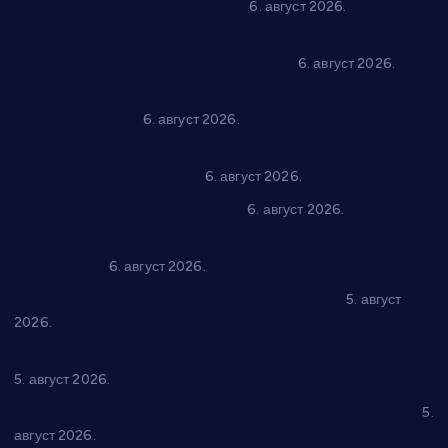
уз спортска надметања и забаву
6. август 2026.
Варварин подржао 25 нових предузетника: За
самозапошљавање по 380.000 динара
6. август 2026.
“Трстеник на Морави” од 10. до 16. августа: Богат програм
за све генерације
6. август 2026.
“Да се ради и гради по твом”: Трстеник улаже 4 милиона
динара у пројекте грађана
6. август 2026.
In memoriam: Тања Вилотијевић
6. август 2026.
Даница Петровић оживљава лик и дело Десанке
Максимовић
6. август 2026.
Александровац спреман за 61. “Жупску бербу”
5. август
2026.
Нова игралишта стижу у Бошњане, Доњи Катун и Парцане
5. август 2026.
У Ћићевцу одржана Конференција клубова Зоне “Запад”
5.
август 2026.