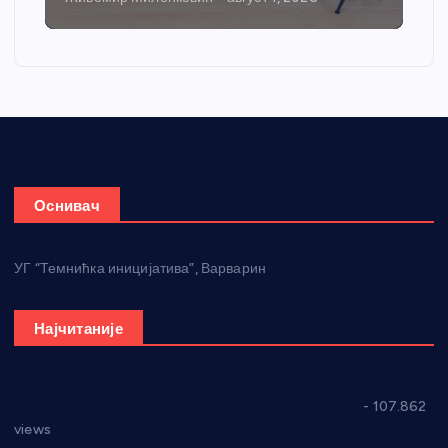
Оснивач
УГ “Темнићка иницијатива”, Варварин
Најчитаније
СНС: Осуда говора мржње и насиља над женама
- 107.862
views