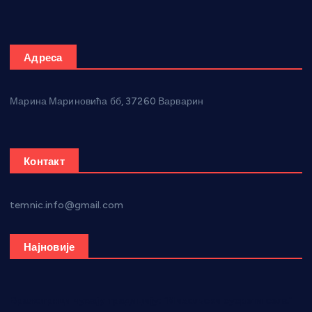
Адреса
Марина Мариновића бб, 37260 Варварин
Контакт
temnic.info@gmail.com
Најновије
Вражогрнци чувају традицију: “Михољски сусрети села”