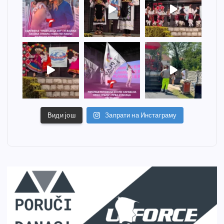
Види још
Запрати на Инстаграму