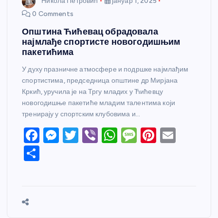
Никола Петровић
јануар 1, 2025
0 Comments
Општина Ћићевац обрадовала
најмлађе спортисте новогодишњим
пакетићима
У духу празничне атмосфере и подршке најмлађим
спортистима, председница општине др Мирјана
Кркић, уручила је на Тргу младих у Ћићевцу
новогодишње пакетиће младим талентима који
тренирају у спортским клубовима и…
F
M
T
Vi
W
M
Pi
E
a
e
w
b
h
e
nt
m
S
c
ss
itt
er
at
ss
er
ail
h
e
e
er
s
a
e
ar
b
n
A
g
st
e
o
g
p
e