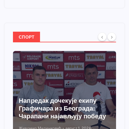
СПОРТ
Напредак дочекује екипу
Графичара из Београда:
Чарапани најављују победу
Живомир Миленковић
август 1, 2026