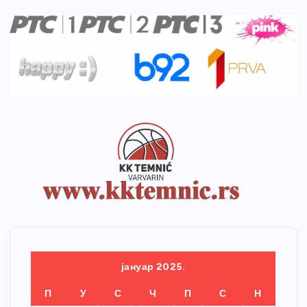
јануар 2025.
П
У
С
Ч
П
С
Н