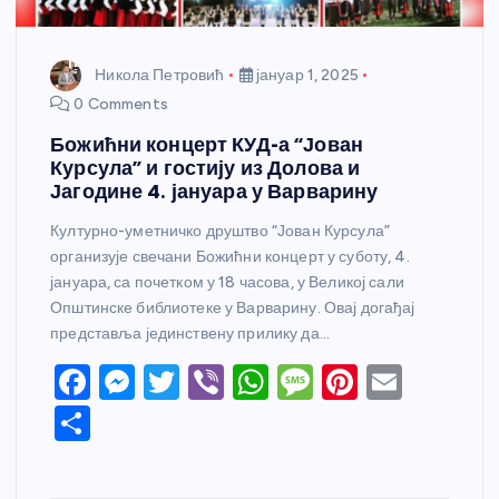
Никола Петровић
јануар 1, 2025
0 Comments
Божићни концерт КУД-а “Јован
Курсула” и гостију из Долова и
Јагодине 4. јануара у Варварину
Културно-уметничко друштво “Јован Курсула”
организује свечани Божићни концерт у суботу, 4.
јануара, са почетком у 18 часова, у Великој сали
Општинске библиотеке у Варварину. Овај догађај
представља јединствену прилику да…
F
M
T
Vi
W
M
Pi
E
a
e
w
b
h
e
nt
m
S
c
ss
itt
er
at
ss
er
ail
h
e
e
er
s
a
e
ar