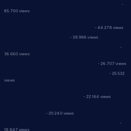
Планска искључења електричне енергије за 27.07.2022.
-
85.700 views
Горан Макрагић директор, Ђорђе Бајић спортски
директор новог прволигаша из Варварина
- 44.278 views
Цене на крушевачким пијацама
- 38.986 views
Планска искључења електричне енергије за 19.05.2021.
-
36.660 views
Реконструкција хотела “Плажа” у Варварину
- 26.707 views
Апел за помоћ породици Марковић из Варварина
- 25.532
views
Саопштење и демант Дома здравља “Др Властимир
Годић” на текст који кружи фејсбуком
- 22.164 views
Јелена Вујић-Обрадовић представник Александровца у
Парламенту Србије
- 20.240 views
Откривена илегална штампарија новца код Варварина
-
18.847 views