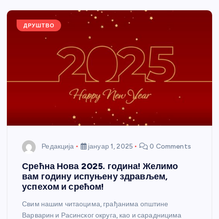
o
er
p
k
ДРУШТВО
Редакција
јануар 1, 2025
0 Comments
Срећна Нова 2025. година! Желимо
вам годину испуњену здрављем,
успехом и срећом!
Свим нашим читаоцима, грађанима општине
Варварин и Расинског округа, као и сарадницима