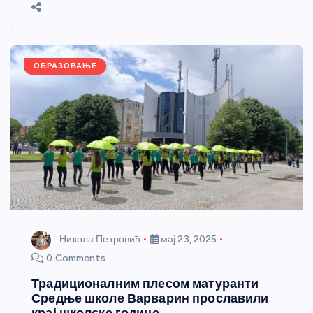
b
n
A
g
st
e
o
g
p
e
o
er
p
k
ОБРАЗОВАЊЕ
Никола Петровић
мај 23, 2025
0 Comments
Традиционалним плесом матуранти
Средње школе Варварин прославили
крај школске године