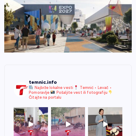
temnic.info
Najbrže lokalne vesti
Temnić • Levač •
Pomoravlje
Pošaljite vest ili fotografiju
Čitajte na portalu