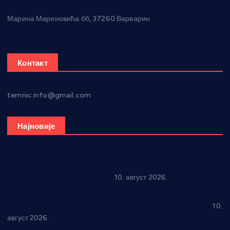
Марина Мариновића бб, 37260 Варварин
Контакт
temnic.info@gmail.com
Најновије
Велики спектакл у Врњачкој Бањи: “Tuborg Beat x Love
Fest” доводи светске звезде
10. август 2026.
КУД “Дејан Милетић” покорио 24. “Чучук Станине дане”:
Најбоља кореографија и титула свеукупног победника!
10.
август 2026.