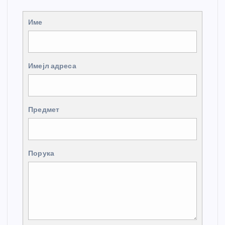
Име
Имејл адреса
Предмет
Порука