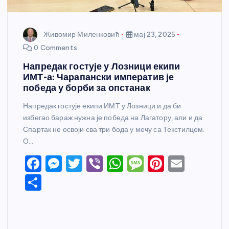
Живомир Миленковић
мај 23, 2025
0 Comments
Напредак гостује у Лозници екипи
ИМТ-а: Чарапански императив је
победа у борби за опстанак
Напредак гостује екипи ИМТ у Лозници и да би
избегао бараж нужна је победа на Лагатору, али и да
Спартак не освоји сва три бода у мечу са Текстилцем.
О…
F
M
T
Vi
W
M
Pi
E
a
e
w
b
h
e
nt
m
S
c
ss
itt
er
at
ss
er
ail
h
e
e
er
s
a
e
ar