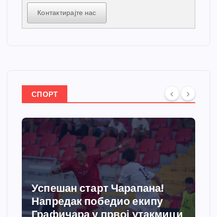
Контактирајте нас
СПОРТ
Успешан старт Чарапана!
Напредак победио екипу
Графичара у првој утакмици