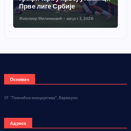
Прве лиге Србије
Живомир Миленковић
август 3, 2026
Оснивач
УГ “Темнићка иницијатива”, Варварин
Адреса