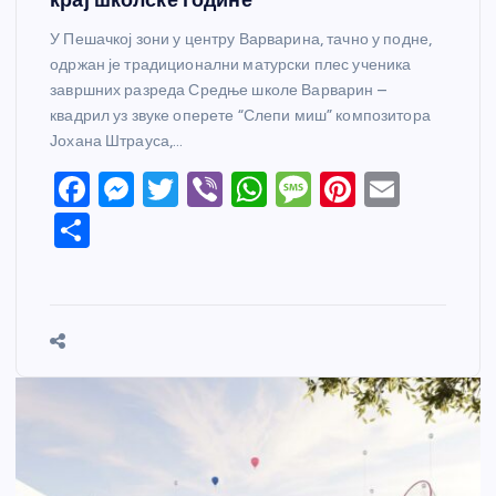
У Пешачкој зони у центру Варварина, тачно у подне,
одржан је традиционални матурски плес ученика
завршних разреда Средње школе Варварин –
квадрил уз звуке оперете “Слепи миш” композитора
Јохана Штрауса,…
F
M
T
Vi
W
M
Pi
E
a
e
w
b
h
e
nt
m
S
c
ss
itt
er
at
ss
er
ail
h
e
e
er
s
a
e
ar
b
n
A
g
st
e
o
g
p
e
o
er
p
k