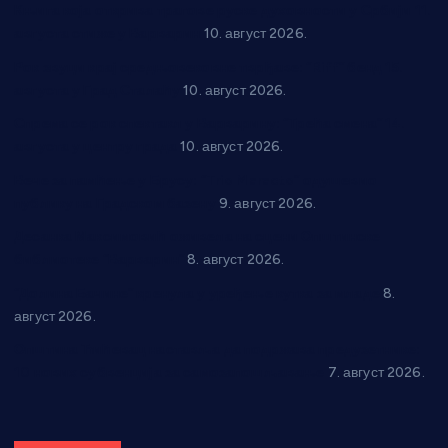
Књига која открива трагове руске духовности у Србији 11.
августа стиже у Варварин
10. август 2026.
Рок звуци крај средњовековне тврђаве: “Riff” бенд 15.
августа у Град Сталаћу
10. август 2026.
Спрема се рок спектакл у Варварину: “Трећа смена” 14.
августа у центру града
10. август 2026.
Вече за памћење у Брусу: “Trio Maracto” одушевио
публику на Градском базену
9. август 2026.
Десанка Максимовић оживела на сцени Општинске
библиотеке “Варварин”
8. август 2026.
“Долина Бачине” кренула у уређење кутка за младе
8.
август 2026.
Општина Ћићевац наставља да подржава предузетнике:
10 нових субвенција за самозапошљавање
7. август 2026.