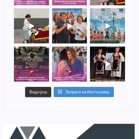
Види још
Запрати на Инстаграму