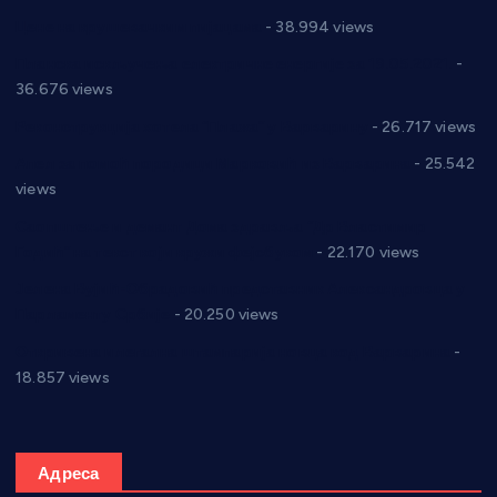
Цене на крушевачким пијацама
- 38.994 views
Планска искључења електричне енергије за 19.05.2021.
-
36.676 views
Реконструкција хотела “Плажа” у Варварину
- 26.717 views
Апел за помоћ породици Марковић из Варварина
- 25.542
views
Саопштење и демант Дома здравља “Др Властимир
Годић” на текст који кружи фејсбуком
- 22.170 views
Јелена Вујић-Обрадовић представник Александровца у
Парламенту Србије
- 20.250 views
Откривена илегална штампарија новца код Варварина
-
18.857 views
Адреса