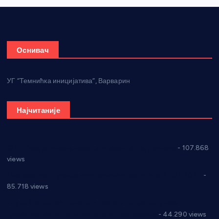
Оснивач
УГ “Темнићка иницијатива”, Варварин
Најчитаније
СНС: Осуда говора мржње и насиља над женама
- 107.868
views
Планска искључења електричне енергије за 27.07.2022.
-
85.718 views
Горан Макрагић директор, Ђорђе Бајић спортски
директор новог прволигаша из Варварина
- 44.290 views