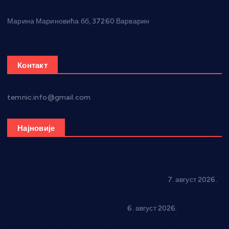
Марина Мариновића бб, 37260 Варварин
Контакт
temnic.info@gmail.com
Најновије
Општина Ћићевац наставља да подржава предузетнике:
10 нових субвенција за самозапошљавање
7. август 2026.
Вражогрнци чувају традицију: “Михољски сусрети села”
уз спортска надметања и забаву
6. август 2026.
Варварин подржао 25 нових предузетника: За