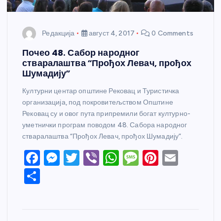
Редакција
август 4, 2017
0 Comments
Почео 48. Сабор народног
стваралаштва “Прођох Левач, прођох
Шумадију”
Културни центар општине Рековац и Туристичка
организација, под покровитељством Општине
Рековац су и овог пута припремили богат културно-
уметнички програм поводом 48. Сабора народног
стваралаштва “Прођох Левач, прођох Шумадију”.
F
M
T
Vi
W
M
Pi
E
a
e
w
b
h
e
nt
m
S
c
ss
itt
er
at
ss
er
ail
h
e
e
er
s
a
e
ar