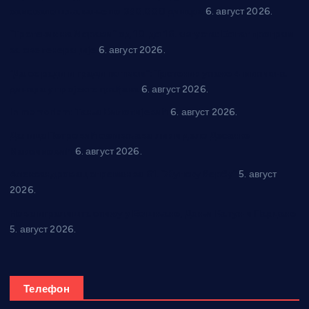
самозапошљавање по 380.000 динара
6. август 2026.
“Трстеник на Морави” од 10. до 16. августа: Богат програм
за све генерације
6. август 2026.
“Да се ради и гради по твом”: Трстеник улаже 4 милиона
динара у пројекте грађана
6. август 2026.
In memoriam: Тања Вилотијевић
6. август 2026.
Даница Петровић оживљава лик и дело Десанке
Максимовић
6. август 2026.
Александровац спреман за 61. “Жупску бербу”
5. август
2026.
Нова игралишта стижу у Бошњане, Доњи Катун и Парцане
5. август 2026.
Телефон